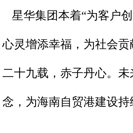
星华集团本着“为客户
心灵增添幸福，为社会贡
二十九载，赤子丹心。未
念，为海南自贸港建设持