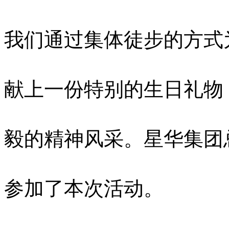
我们通过集体徒步的方式
献上一份特别的生日礼物
毅的精神风采。星华集团
参加了本次活动。