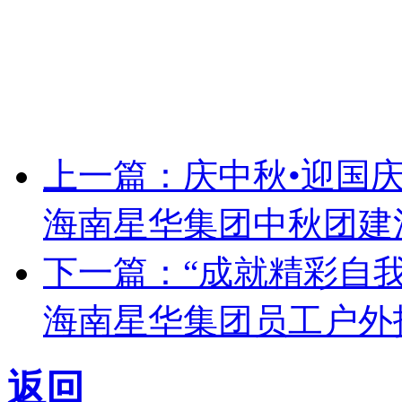
上一篇：庆中秋•迎国庆
海南星华集团中秋团建
下一篇：“成就精彩自我
海南星华集团员工户外
返回