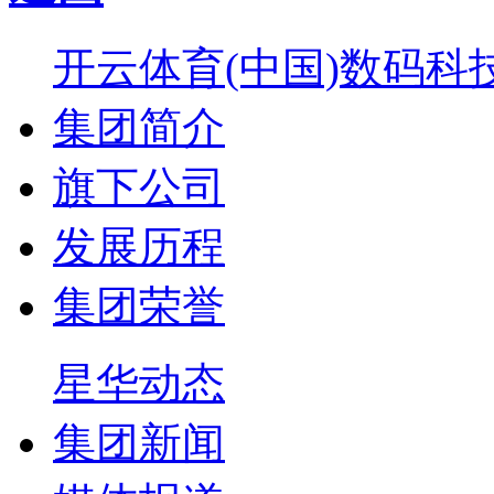
开云体育(中国)数码科
集团简介
旗下公司
发展历程
集团荣誉
星华动态
集团新闻