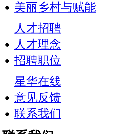
美丽乡村与赋能
人才招聘
人才理念
招聘职位
星华在线
意见反馈
联系我们