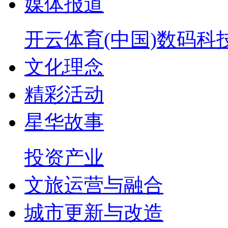
媒体报道
开云体育(中国)数码科
文化理念
精彩活动
星华故事
投资产业
文旅运营与融合
城市更新与改造