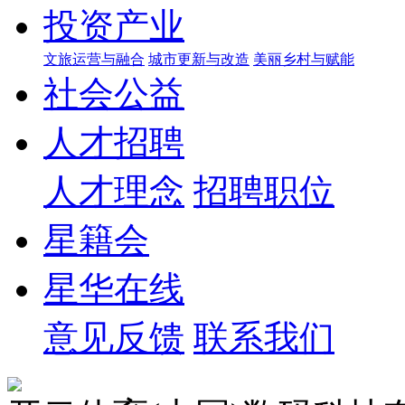
投资产业
文旅运营与融合
城市更新与改造
美丽乡村与赋能
社会公益
人才招聘
人才理念
招聘职位
星籍会
星华在线
意见反馈
联系我们